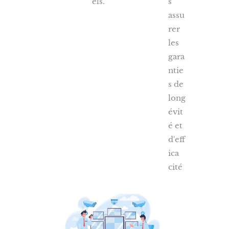
els.
s
assu
rer
les
gara
ntie
s de
long
évit
é et
d'eff
ica
cité