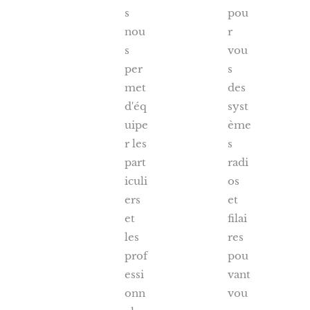
s
pou
nou
r
s
vou
per
s
met
des
d'éq
syst
uipe
ème
r les
s
part
radi
iculi
os
ers
et
et
filai
les
res
prof
pou
essi
vant
onn
vou