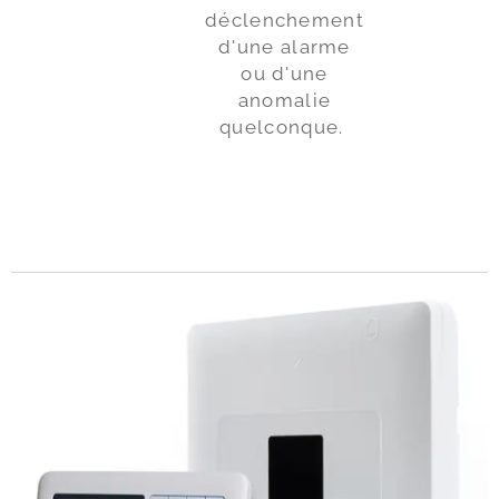
déclenchement
d'une alarme
ou d'une
anomalie
quelconque.