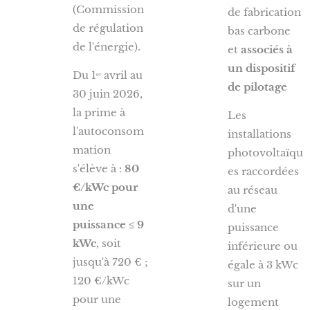
(Commission
de fabrication
de régulation
bas carbone
de l'énergie).
et
associés à
un dispositif
Du 1ᵉʳ avril au
de pilotage
30 juin 2026,
la prime à
Les
l'autoconsom
installations
mation
photovoltaïqu
s'élève à :
80
es raccordées
€/kWc pour
au réseau
une
d'une
puissance ≤ 9
puissance
kWc
, soit
inférieure ou
jusqu'à 720 € ;
égale à 3 kWc
120 €/kWc
sur un
pour une
logement