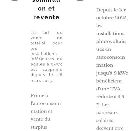
on et
Depuis le 1er
revente
octobre 2025,
les
Le tarif de
installations
vente en
photovoltaïq
totalité pour
les
ues en
installations
autoconsom
inférieures ou
égales à 9kWc
mation
est supprimé
jusqu'à 9 kWc
depuis le 28
bénéficient
mars 2025.
d'une TVA
Prime à
réduite à 5,5
l'autoconsom
%.
Les
mation et
panneaux
vente du
solaires
surplus
doivent être