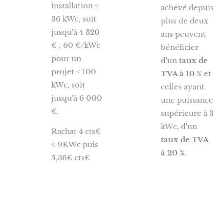
installation ≤
achevé depuis
36 kWc, soit
plus de deux
jusqu'à 4 320
ans peuvent
€ ; 60 €/kWc
bénéficier
pour un
d'un
taux de
projet ≤ 100
TVA à 10 %
et
kWc, soit
celles ayant
jusqu'à 6 000
une puissance
€.
supérieure à 3
kWc, d'un
Rachat 4 cts€
taux de TVA
< 9KWc puis
à 20 %
.
5,36€ cts€