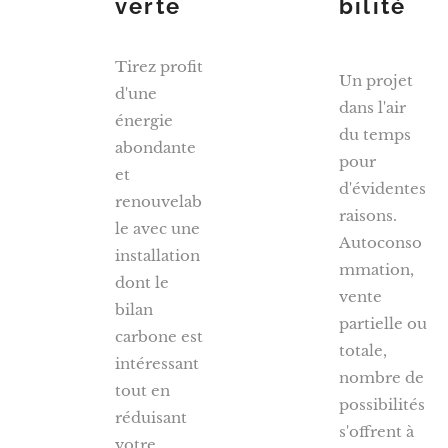
verte
bilité
Tirez profit
Un projet
d'une
dans l'air
énergie
du temps
abondante
pour
et
d'évidentes
renouvelab
raisons.
le avec une
Autoconso
installation
mmation,
dont le
vente
bilan
partielle ou
carbone est
totale,
intéressant
nombre de
tout en
possibilités
réduisant
s'offrent à
votre